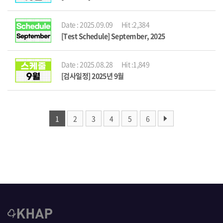
Date : 2025.09.09
Hit :2,384
[Test Schedule] September, 2025
Date : 2025.08.28
Hit :1,849
[검사일정] 2025년 9월
1
2
3
4
5
6