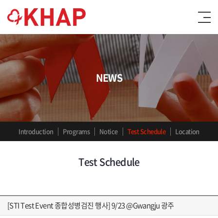
NEWS
Introduction
Programs
Notice
Test Schedule
Location
Test Schedule
[STI Test Event 종합성병검진 행사] 9/23 @Gwangju 광주