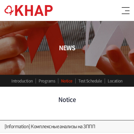
NEWS
Introduction
Programs
Notice
Test Schedule
Location
Notice
[Information] Комплексные анализы на ЗППП