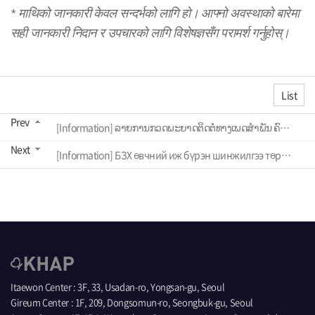
*
माथिको जानकारी केवल सन्दर्भको लागि हो। आफ्नो अवस्थाको बारेमा
सही जानकारी निदान र उपचारको लागि विशेषज्ञसँग परामर्श गर्नुहोस्।
List
Prev
[Information] ລາຍການກວດພະຍາດຕິດຕໍ່ທາງເພດສຳພັນ ຄົບວົງຈອນ
Next
[Information] БЗХ өвчний иж бүрэн шинжилгээ төрлүүд
Itaewon Center : 3F, 33, Usadan-ro, Yongsan-gu, Seoul
Gireum Center : 1F, 209, Dongsomun-ro, Seongbuk-gu, Seoul