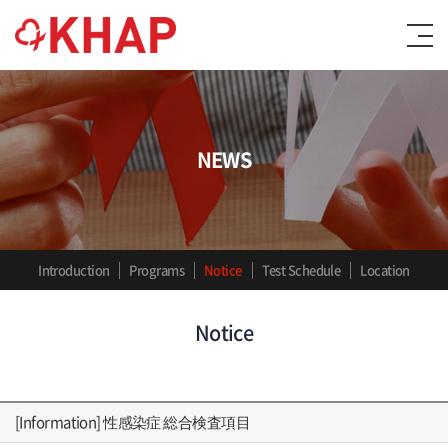
NEWS
Introduction
Programs
Notice
Test Schedule
Location
Notice
[Information] 性感染症 総合検査項目