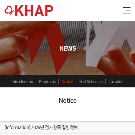
NEWS
Introduction
Programs
Notice
Test Schedule
Location
Notice
[Information] 2026년 검사항목 질병정보