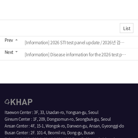
List
Prev
[Information] 2026 STI test panel update / 2026년 검사항목 변경안내
Next
[Information] Disease information for the 2026 test panel / Информация о заболеваниях, включённых в
Itaewon Center : 3F, 33, Usadan-ro, Yongsan-gu, Seoul
Gireum Center : 1F, 209, Dongsomun-ro, Seongbuk-gu, Seoul
Ansan Center : 4F, 15-1, Wongok-ro, Danwon-gu, Ansan, Gyeonggi-do
Busan Center : 2F. 101-4, Beomil-ro, Dong-gu, Busan